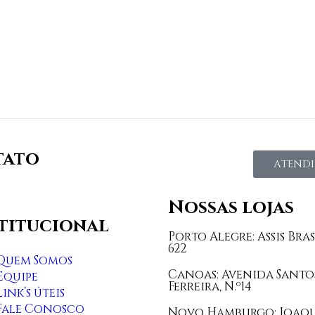
tato
ATENDI
Nossas lojas
stitucional
Porto Alegre: Assis Bras
622
Quem Somos
Canoas: Avenida Santo
Equipe
Ferreira, N.º14
Link’s úteis
Fale Conosco
Novo Hamburgo: Joaq