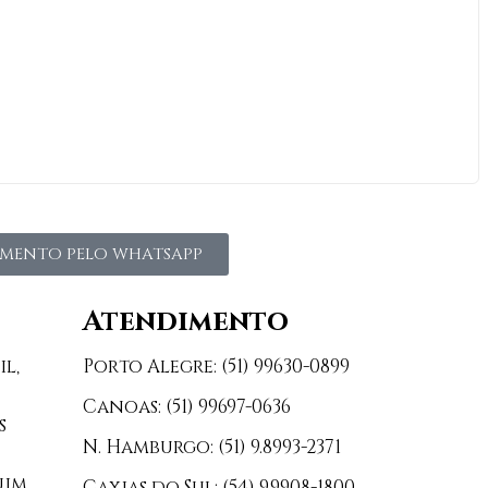
MENTO PELO WHATSAPP
Atendimento
il,
Porto Alegre: (51) 99630-0899
Canoas: (51) 99697-0636
s
N. Hamburgo: (51) 9.8993-2371
uim
Caxias do Sul: (54) 9.9908-1800