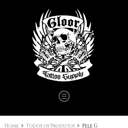
Home
Todos os Produtos
Pele G